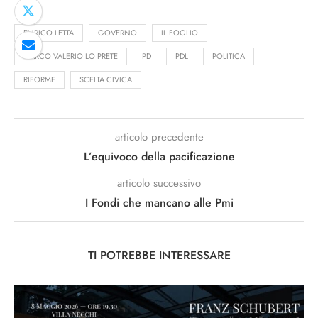
ENRICO LETTA
GOVERNO
IL FOGLIO
MARCO VALERIO LO PRETE
PD
PDL
POLITICA
RIFORME
SCELTA CIVICA
articolo precedente
L’equivoco della pacificazione
articolo successivo
I Fondi che mancano alle Pmi
TI POTREBBE INTERESSARE