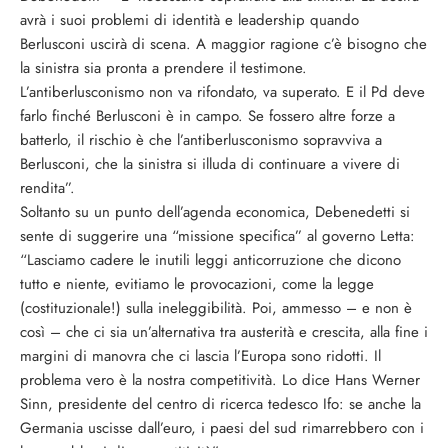
avrà i suoi problemi di identità e leadership quando
Berlusconi uscirà di scena. A maggior ragione c’è bisogno che
la sinistra sia pronta a prendere il testimone.
L’antiberlusconismo non va rifondato, va superato. E il Pd deve
farlo finché Berlusconi è in campo. Se fossero altre forze a
batterlo, il rischio è che l’antiberlusconismo sopravviva a
Berlusconi, che la sinistra si illuda di continuare a vivere di
rendita”.
Soltanto su un punto dell’agenda economica, Debenedetti si
sente di suggerire una “missione specifica” al governo Letta:
“Lasciamo cadere le inutili leggi anticorruzione che dicono
tutto e niente, evitiamo le provocazioni, come la legge
(costituzionale!) sulla ineleggibilità. Poi, ammesso – e non è
così – che ci sia un’alternativa tra austerità e crescita, alla fine i
margini di manovra che ci lascia l’Europa sono ridotti. Il
problema vero è la nostra competitività. Lo dice Hans Werner
Sinn, presidente del centro di ricerca tedesco Ifo: se anche la
Germania uscisse dall’euro, i paesi del sud rimarrebbero con i