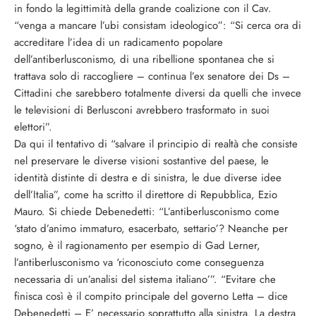
in fondo la legittimità della grande coalizione con il Cav.
“venga a mancare l’ubi consistam ideologico”: “Si cerca ora di
accreditare l’idea di un radicamento popolare
dell’antiberlusconismo, di una ribellione spontanea che si
trattava solo di raccogliere – continua l’ex senatore dei Ds –
Cittadini che sarebbero totalmente diversi da quelli che invece
le televisioni di Berlusconi avrebbero trasformato in suoi
elettori”.
Da qui il tentativo di “salvare il principio di realtà che consiste
nel preservare le diverse visioni sostantive del paese, le
identità distinte di destra e di sinistra, le due diverse idee
dell’Italia”, come ha scritto il direttore di Repubblica, Ezio
Mauro. Si chiede Debenedetti: “L’antiberlusconismo come
‘stato d’animo immaturo, esacerbato, settario’? Neanche per
sogno, è il ragionamento per esempio di Gad Lerner,
l’antiberlusconismo va ‘riconosciuto come conseguenza
necessaria di un’analisi del sistema italiano’”. “Evitare che
finisca così è il compito principale del governo Letta – dice
Debenedetti – E’ necessario soprattutto alla sinistra. La destra