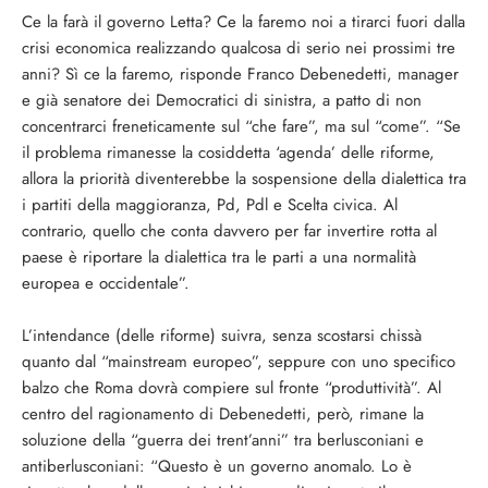
Ce la farà il governo Letta? Ce la faremo noi a tirarci fuori dalla
crisi economica realizzando qualcosa di serio nei prossimi tre
anni? Sì ce la faremo, risponde Franco Debenedetti, manager
e già senatore dei Democratici di sinistra, a patto di non
concentrarci freneticamente sul “che fare”, ma sul “come”. “Se
il problema rimanesse la cosiddetta ‘agenda’ delle riforme,
allora la priorità diventerebbe la sospensione della dialettica tra
i partiti della maggioranza, Pd, Pdl e Scelta civica. Al
contrario, quello che conta davvero per far invertire rotta al
paese è riportare la dialettica tra le parti a una normalità
europea e occidentale”.
L’intendance (delle riforme) suivra, senza scostarsi chissà
quanto dal “mainstream europeo”, seppure con uno specifico
balzo che Roma dovrà compiere sul fronte “produttività”. Al
centro del ragionamento di Debenedetti, però, rimane la
soluzione della “guerra dei trent’anni” tra berlusconiani e
antiberlusconiani: “Questo è un governo anomalo. Lo è