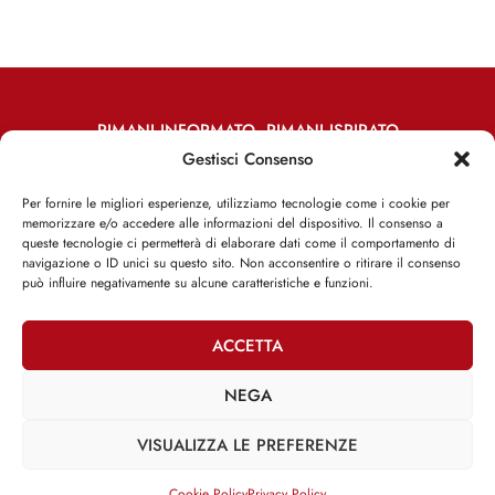
RIMANI INFORMATO, RIMANI ISPIRATO
Gestisci Consenso
Iscriviti alla Newsletter
Per fornire le migliori esperienze, utilizziamo tecnologie come i cookie per
memorizzare e/o accedere alle informazioni del dispositivo. Il consenso a
ISCRIVITI ADESSO
queste tecnologie ci permetterà di elaborare dati come il comportamento di
navigazione o ID unici su questo sito. Non acconsentire o ritirare il consenso
può influire negativamente su alcune caratteristiche e funzioni.
ACCETTA
Facebook
Twitter
Email
NEGA
VISUALIZZA LE PREFERENZE
@2025 | Franco Debenedetti | All Rights Reserved |
Privacy Policy
–
Cookie Policy
Cookie Policy
Privacy Policy