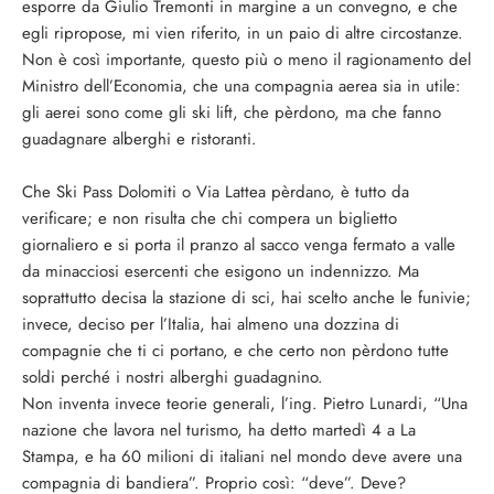
esporre da Giulio Tremonti in margine a un convegno, e che
egli ripropose, mi vien riferito, in un paio di altre circostanze.
Non è così importante, questo più o meno il ragionamento del
Ministro dell’Economia, che una compagnia aerea sia in utile:
gli aerei sono come gli ski lift, che pèrdono, ma che fanno
guadagnare alberghi e ristoranti.
Che Ski Pass Dolomiti o Via Lattea pèrdano, è tutto da
verificare; e non risulta che chi compera un biglietto
giornaliero e si porta il pranzo al sacco venga fermato a valle
da minacciosi esercenti che esigono un indennizzo. Ma
soprattutto decisa la stazione di sci, hai scelto anche le funivie;
invece, deciso per l’Italia, hai almeno una dozzina di
compagnie che ti ci portano, e che certo non pèrdono tutte
soldi perché i nostri alberghi guadagnino.
Non inventa invece teorie generali, l’ing. Pietro Lunardi, “Una
nazione che lavora nel turismo, ha detto martedì 4 a La
Stampa, e ha 60 milioni di italiani nel mondo deve avere una
compagnia di bandiera”. Proprio così: “deve”. Deve?