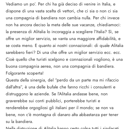
Vediamo un po’. Per chi ha già deciso di venire in Italia, e
dispone di una vasta scelta di vettori, che ci sia o non ci sia
una compagnia di bandiera non cambia nulla. Per chi invece
non ha ancora deciso la meta delle sue vacanze, chiediamoci:
la presenza di Alitalia lo incoraggia a scegliere l’Italia? Sì, se
offre un miglior servizio, se vanta una maggiore affidabilità, e
se costa meno. E quanto ai nostri connazionali: di quale Alitalia
sarebbero fieri? Di una che offre un miglior servizio ecc. ecc.
Cioè quello che turisti scelgono e connazionali vogliono, è una
buona compagnia aerea, non una compagnia di bandiera.
Folgorante scoperta!
Questa della sinergia, del “perdo da un parte ma mi rifaccio
dall’altra”, è una delle bufale che fanno ricchi i consulenti e
distruggono le aziende. Se l’Alitalia andasse bene, non
graverebbe sui conti pubblici, porterebbe turisti e
renderebbe orgogliosi gli italiani per il mondo; se non va
bene, non c’è montagna di danaro alta abbastanza per tener
su la bandiera.
Nella distruzione di Alitalia hanno certo colpa tutti i sindacati,