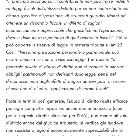
“
il principio secondo cui il contribuente non può trarre indebiti
vantaggi fiscali dall’utilizzo distorto pur se non contrastante con
alcuna specifica disposizione, di strumenti giuridici idonei ad
ottenere un risparmio fiscale, in difetto di ragioni
economicamente apprezzabili che giustifichino l’operazione,
diverse dalla mera aspettativa di quel risparmio fiscale
”. Né si
può opporre la riserva di legge in materia tributaria (art 23
Cost. “
Nessuna prestazione personale o patrimoniale può
essere imposta se non in base alla legge
”) in quanto “
il
generale divieto di abuso di diritto non si traduce in ulteriori
obblighi patrimoniali non derivanti dalla legge, bensì nel
disconoscimento degli effetti di negozi abusivi posti in essere
al solo fine di eludere ‘applicazione di norme fiscali
”.
Posta in termini così generale, l’abuso di diritto risulta efficace
per ogni comparto impositivo anche non armonizzato (cioè
per le imposte dirette oltre che per l’IVA), può essere attivato
d’ufficio anche dal giudice tributario, si verifica già laddove
non sussistano ragioni economicamente apprezzabili che lo