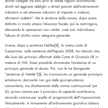
anche collegati tra loro, privi di valide ragioni economiche,
diretti ad aggirare obblighi o divieti previsti dall’ordinamento
tributario e ad ottenere riduzioni di imposte o rimborsi,
altrimenti indebiti
“. Ma la struttura della norma, dopo avere
definito in modo ampio l’elusione fiscale, poi la restringeva,
elencando le operazioni non valide: cioé non individuava
l’abuso di diritto come categoria generale.
Invece, dopo a sentenza Halifax
[2]
, la nostra corte di
Cassazione, nella sentenza dell’Agosto 2008, ha ritenuto che,
alla luce dei principii affermati dalla Corte di Giustizia UE in
materia di IVA, fosse possibile dimostrare l’esistenza di un
principio generale di abuso. Poi, con le tre famigerate
“sentenze di Natale”
[3]
, ha riconosciuto un generale principio
antielusivo, derivante non già dalla giurisprudenza
comunitaria, ma direttamente dalle norme costituzionali (art
53, primo comma per il principio di capacità contributiva,
secondo comma per quello di progressività dell’imposizione).
Testualmente: è immanente all’ordinamento giuridico italiano