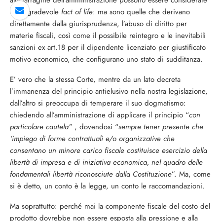
alla farragine dell’amministrazione possono essere considerate
uno sgradevole
fact of life
: ma sono quelle che derivano
direttamente dalla giurisprudenza, l’abuso di diritto per
materie fiscali, così come il possibile reintegro e le inevitabili
sanzioni ex art.18 per il dipendente licenziato per giustificato
motivo economico, che configurano uno stato di sudditanza.
E’ vero che la stessa Corte, mentre da un lato decreta
l’immanenza del principio antielusivo nella nostra legislazione,
dall’altro si preoccupa di temperare il suo dogmatismo:
chiedendo all’amministrazione di applicare il principio “
con
particolare cautela”
, dovendosi “
sempre tener presente che
‘impiego di forme contrattuali e/o organizzative che
consentano un minore carico fiscale costituisce esercizio della
libertà di impresa e di iniziativa economica, nel quadro delle
fondamentali libertà riconosciute dalla Costituzione
”. Ma, come
si è detto, un conto è la legge, un conto le raccomandazioni.
Ma soprattutto: perché mai la componente fiscale del costo del
prodotto dovrebbe non essere esposta alla pressione e alla