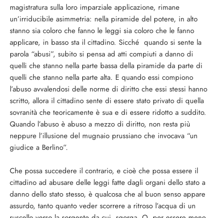
magistratura sulla loro imparziale applicazione, rimane
un’irriducibile asimmetria: nella piramide del potere, in alto
stanno sia coloro che fanno le leggi sia coloro che le fanno
applicare, in basso sta il cittadino. Sicché quando si sente la
parola “abusi”, subito si pensa ad atti compiuti a danno di
quelli che stanno nella parte bassa della piramide da parte di
quelli che stanno nella parte alta. E quando essi compiono
l’abuso avvalendosi delle norme di diritto che essi stessi hanno
scritto, allora il cittadino sente di essere stato privato di quella
sovranità che teoricamente è sua e di essere ridotto a suddito.
Quando l’abuso è abuso a mezzo di diritto, non resta più
neppure l’illusione del mugnaio prussiano che invocava “un
giudice a Berlino”.
Che possa succedere il contrario, e cioè che possa essere il
cittadino ad abusare delle leggi fatte dagli organi dello stato a
danno dello stato stesso, è qualcosa che al buon senso appare
assurdo, tanto quanto veder scorrere a ritroso l’acqua di un
ruscello verso la sorgente da cui sgorga. O, per essere meno