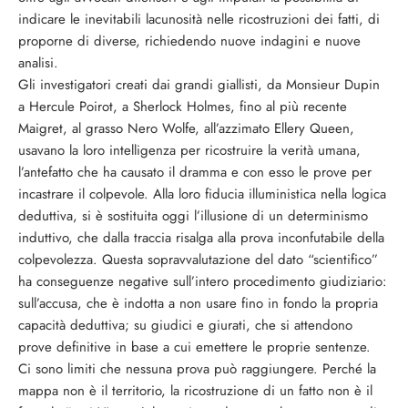
indicare le inevitabili lacunosità nelle ricostruzioni dei fatti, di
proporne di diverse, richiedendo nuove indagini e nuove
analisi.
Gli investigatori creati dai grandi giallisti, da Monsieur Dupin
a Hercule Poirot, a Sherlock Holmes, fino al più recente
Maigret, al grasso Nero Wolfe, all’azzimato Ellery Queen,
usavano la loro intelligenza per ricostruire la verità umana,
l’antefatto che ha causato il dramma e con esso le prove per
incastrare il colpevole. Alla loro fiducia illuministica nella logica
deduttiva, si è sostituita oggi l’illusione di un determinismo
induttivo, che dalla traccia risalga alla prova inconfutabile della
colpevolezza. Questa sopravvalutazione del dato “scientifico”
ha conseguenze negative sull’intero procedimento giudiziario:
sull’accusa, che è indotta a non usare fino in fondo la propria
capacità deduttiva; su giudici e giurati, che si attendono
prove definitive in base a cui emettere le proprie sentenze.
Ci sono limiti che nessuna prova può raggiungere. Perché la
mappa non è il territorio, la ricostruzione di un fatto non è il