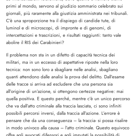
primi al mondo, servono al giudizio sommario celebrato sui
giornali, più raramente alla giustizia amministrata nei tribunali.
C’è una sproporzione tra il dispiego di candide tute, di
luminol e di microscopi, di impronte e di genomi, di
intercettazioni e trascrizioni, e risultati raggiunti: tanto vale
abolire il RIS dei Carabinieri?
Il problema non sta in un difetto di capacità tecnica dei
militari, ma in un eccesso di aspettative riposte nella loro
tecnica: non sono loro a sbagliare nelle analisi, sbagliano
quanti attendono dalle analisi la prova del delitto. Dall’esame
delle tracce si arriva ad escludere che una persona sia
all’origine di un’azione, si ottengono certezze negative: mai
quella positiva. E questo perché, mentre c’è un unico percorso
che va dall’atto criminale alla traccia lasciata, ci sono infiniti
possibili percorsi inversi, dalla traccia all’azione. L’errore è
pensare che da una conseguenza – la traccia- si possa risalire
in modo univoco alla causa – l’atto criminale. Questo equivoco
offre agli avvocati difensori e agli imputati la possibilità di