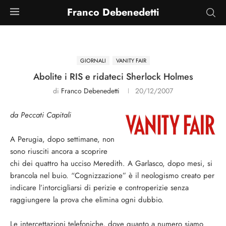
Franco Debenedetti
GIORNALI
VANITY FAIR
Abolite i RIS e ridateci Sherlock Holmes
di
Franco Debenedetti
20/12/2007
da Peccati Capitali
A Perugia, dopo settimane, non
sono riusciti ancora a scoprire
chi dei quattro ha ucciso Meredith. A Garlasco, dopo mesi, si
brancola nel buio. “Cognizzazione” è il neologismo creato per
indicare l’intorcigliarsi di perizie e controperizie senza
raggiungere la prova che elimina ogni dubbio.
Le intercettazioni telefoniche, dove quanto a numero siamo