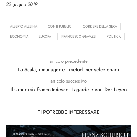
22 giugno 2019
ALBERTO ALESINA
CONTI PUBBLICI
CORRIERE DELLA SERA
ECONOMIA
EUROPA
FRANCESCO GIAVAZZI
POLITICA
articolo precedente
La Scala, i manager e i metodi per selezionarli
articolo successivo
Il super mix franco-tedesco: Lagarde e von Der Leyen
TI POTREBBE INTERESSARE