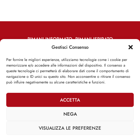
RIMANI INFORMATO, RIMANI ISPIRATO
Gestisci Consenso
Iscriviti alla Newsletter
Per fornire le migliori esperienze, utilizziamo tecnologie come i cookie per
memorizzare e/o accedere alle informazioni del dispositivo. Il consenso a
ISCRIVITI ADESSO
queste tecnologie ci permetterà di elaborare dati come il comportamento di
navigazione o ID unici su questo sito. Non acconsentire o ritirare il consenso
può influire negativamente su alcune caratteristiche e funzioni.
ACCETTA
Facebook
Twitter
Email
NEGA
VISUALIZZA LE PREFERENZE
@2025 | Franco Debenedetti | All Rights Reserved |
Privacy Policy