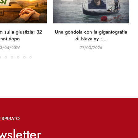
 sulla giustizia: 32
Una gondola con la gigantografia
anni dopo
di Navalny :...
3/04/2026
27/03/2026
ISPIRATO
ewsletter