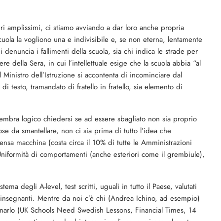
i amplissimi, ci stiamo avviando a dar loro anche propria
cuola la vogliono una e indivisibile e, se non eterna, lentamente
 denuncia i fallimenti della scuola, sia chi indica le strade per
re della Sera, in cui l’intellettuale esige che la scuola abbia “al
Ministro dell’Istruzione si accontenta di incominciare dal
i testo, tramandato di fratello in fratello, sia elemento di
, sembra logico chiedersi se ad essere sbagliato non sia proprio
cose da smantellare, non ci sia prima di tutto l’idea che
mensa macchina (costa circa il 10% di tutte le Amministrazioni
Uniformità di comportamenti (anche esteriori come il grembiule),
tema degli A-level, test scritti, uguali in tutto il Paese, valutati
insegnanti. Mentre da noi c’è chi (Andrea Ichino, ad esempio)
onarlo (UK Schools Need Swedish Lessons, Financial Times, 14