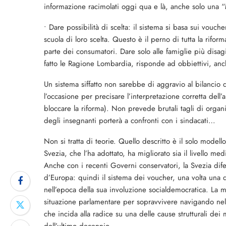
informazione racimolati oggi qua e là, anche solo una 
• Dare possibilità di scelta: il sistema si basa sui vouc
scuola di loro scelta. Questo è il perno di tutta la rifor
parte dei consumatori. Dare solo alle famiglie più disagi
fatto le Ragione Lombardia, risponde ad obbiettivi, anche
Un sistema siffatto non sarebbe di aggravio al bilancio de
l’occasione per precisare l’interpretazione corretta dell
bloccare la riforma). Non prevede brutali tagli di organi
degli insegnanti porterà a confronti con i sindacati…
Non si tratta di teorie. Quello descritto è il solo model
Svezia, che l’ha adottato, ha migliorato sia il livello medi
Anche con i recenti Governi conservatori, la Svezia dif
d’Europa: quindi il sistema dei voucher, una volta una 
nell’epoca della sua involuzione socialdemocratica. La 
situazione parlamentare per sopravvivere navigando nell
che incida alla radice su una delle cause strutturali dei m