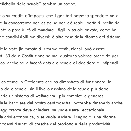
“Michelin delle scuole” sembra un sogno.
her o su crediti d’imposta, che i genitori possono spendere nella
ma: la concorrenza non esiste se non c’è reale libertà di scelta da
ate la possibilità di mandare i figli in scuole private, come ha
 condivisibili ma diversi: è altra cosa dalla riforma del sistema.
llo stato (la tornata di riforme costituzionali può essere
’art. 33 della Costituzione se mai qualcuno volesse brandirlo per
co, anche se la facoltà data alle scuole di decidere gli stipendi
lo esistente in Occidente che ha dimostrato di funzionare: la
o delle scuole, sia il livello assoluto delle scuole più deboli.
ende un sistema di welfare tra i più completi e generosi
delle bandiere del nostro centrodestra, potrebbe rimanerlo anche
maggioranza deve chiedersi se vuole usare l’eccezionale
a crisi economica, o se vuole lasciare il segno di una riforma
odesti risultati di crescita del prodotto e della produttività