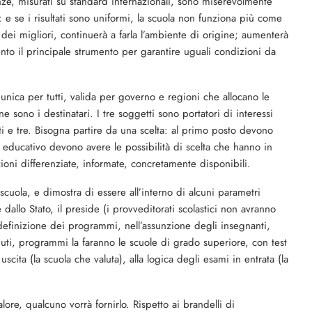
tenze, misurati su standard internazionali, sono miserevolmente
: e se i risultati sono uniformi, la scuola non funziona più come
 dei migliori, continuerà a farla l’ambiente di origine; aumenterà
imento il principale strumento per garantire uguali condizioni da
 unica per tutti, valida per governo e regioni che allocano le
ne sono i destinatari. I tre soggetti sono portatori di interessi
ti e tre. Bisogna partire da una scelta: al primo posto devono
o educativo devono avere le possibilità di scelta che hanno in
pzioni differenziate, informate, concretamente disponibili.
cuola, e dimostra di essere all’interno di alcuni parametri
dallo Stato, il preside (i provveditorati scolastici non avranno
definizione dei programmi, nell’assunzione degli insegnanti,
nuti, programmi la faranno le scuole di grado superiore, con test
scita (la scuola che valuta), alla logica degli esami in entrata (la
lore, qualcuno vorrà fornirlo. Rispetto ai brandelli di