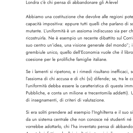
Londra c’è chi pensa di abbandonare gli A-level
Abbiamo una costituzione che devolve alle regioni poter
capacità impositiva: eppure tutti quelli che parlano di s
mutante. L’uniformità è un assioma indiscusso sia per chi
ricostruirla. Ne è esempio un recente dibattito sul Corrie
suo centro un’idea, una visione generale del mondo”; il 
grembiule unico, quello dell’Economia vuole che il libro d
coesione per le prolifiche famiglie italiane.
Se i lamenti si ripetono, e i rimedi risultano inefficaci
l’assioma di chi accusa e di chi (si) difende; se, tra le 
l’uniformità debba essere la caratteristica di questa im
Pubbliche, e conta un milione e trecentomila addetti). 
di insegnamenti, di criteri di valutazione.
Si era soliti prendere ad esempio l’Inghilterra e il suo sis
da un sistema centrale che non conosce né studenti né 
vorrebbe adottarlo, chi l’ha inventato pensa di abband