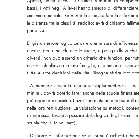
Agosto): infatti anche lì i risultati in termini di compe
bassi, i voti negli A level hanno smesso di differenziare
ascensore sociale. Se non è la scuola a fare la selezione
la distanza tra le classi di reddito; avrà dichiarato fall
partenza.
E’ già un errore logico cercare una misura di efficienza
risorse, per le scuole che le usano, e per gli allievi che 
diversi, non può esserci un criterio che funzioni per tut
esserci gli allievi e le loro famiglie, che anche in camp
tutte le altre decisioni della vita. Bisogna offrire loro o
• Aumentare la varietà: chiunque voglia mettere su una s
minimi, dovrà poterlo fare; anche nelle scuole finanziate 
più ragione di esistere) avrà completa autonomia nella 
nella loro retribuzione. La valutazione su metodi, conte
di ingresso. Bisogna passare dalla logica degli esami in u
scuola che si fa valutare).
• Disporre di informazioni: se un bene è richiesto, ha va