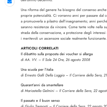
dell’ultimo decennio.
Una riforma del genere ha bisogno del consenso anche del
proprie potenzialità. Ci vorranno anni per passare dal c
a promuoverla a pilastro dell’insegnamento; anni perch
saranno resistenze da vincere. Come tante volte nella sua s
strada della conservazione, a protezione degli interessi cos
i meritevoli un ascensore sociale realmente funzionante.
ARTICOLI CORRELATI
Il dibattito sulla proposta dei voucher si allarga
di AA. VV. – Il Sole 24 Ore, 26 agosto 2008
Una scuola per l’italia
di Ernesto Galli Della Loggia – Il Corriere della Sera, 
Quarant’anni da smantellare
di Mariastella Gelmini – Il Corriere della Sera, 22 ago
Il passato e il buon senso
di Giulio Tremonti – Il Corriere della Sera, 22 agosto 